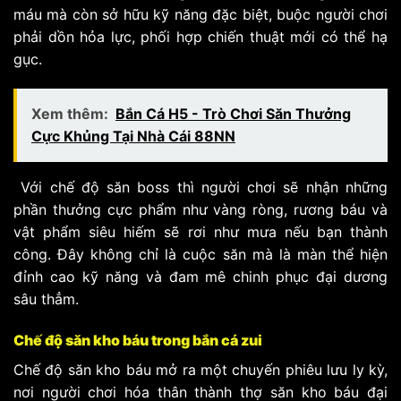
máu mà còn sở hữu kỹ năng đặc biệt, buộc người chơi
phải dồn hỏa lực, phối hợp chiến thuật mới có thể hạ
gục.
Xem thêm:
Bắn Cá H5 - Trò Chơi Săn Thưởng
Cực Khủng Tại Nhà Cái 88NN
Với chế độ săn boss thì người chơi sẽ nhận những
phần thưởng cực phẩm như vàng ròng, rương báu và
vật phẩm siêu hiếm sẽ rơi như mưa nếu bạn thành
công. Đây không chỉ là cuộc săn mà là màn thể hiện
đỉnh cao kỹ năng và đam mê chinh phục đại dương
sâu thẳm.
Chế độ săn kho báu trong bắn cá zui
Chế độ săn kho báu mở ra một chuyến phiêu lưu ly kỳ,
nơi người chơi hóa thân thành thợ săn kho báu đại