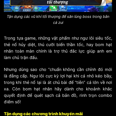
Tận dụng các vũ khí tối thượng để săn lùng boss trong bắn
cá zui
Trong tựa game, những vật phẩm như ngư lôi siêu tốc,
thẻ nổ hủy diệt, thú cưỡi biển thần tốc, hay bom hạt
nhân toàn màn chính là trợ thủ đắc lực giúp anh em
làm chủ trận đấu.
Nhưng dùng sao cho “chuẩn không cần chỉnh đó mới
là đẳng cấp. Ngư lôi cực kỳ lợi hại khi cá nhỏ kéo bầy,
trong khi thẻ nổ lại là át chủ bài để “tiễn” cá lớn về nơi
xa. Còn bom hạt nhân hãy dành cho khoảnh khắc
quyết định để quét sạch cả bản đồ, rinh trọn combo
điểm số!
Tận dụng các chương trình khuyến mãi