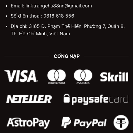
Email:
linktrangchu88nn@gmail.com
Số điện thoại: 0816 618 556
Địa chỉ: 3165 Đ. Phạm Thế Hiển, Phường 7, Quận 8,
TP. Hồ Chí Minh, Việt Nam
CỔNG NẠP