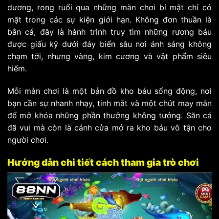
dương, rong ruổi qua những màn chơi bí mật chỉ có
mặt trong các sự kiện giới hạn. Không đơn thuần là
bắn cá, đây là hành trình truy tìm những rương báu
được giấu kỹ dưới đáy biển sâu nơi ánh sáng không
chạm tới, nhưng vàng, kim cương và vật phẩm siêu
hiếm.
Mỗi màn chơi là một bản đồ kho báu sống động, nơi
bạn cần sự nhanh nhạy, tinh mắt và một chút may mắn
để mở khóa những phần thưởng không tưởng. Săn cá
đã vui mà còn là cánh cửa mở ra kho báu vô tận cho
người chơi.
Hướng dẫn chi tiết cách tham gia trò chơi