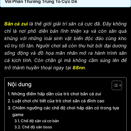
Với Phần Thưởng Trúng To Cực Dễ
Bắn cá zui
là thế giới giải trí săn cá cực đã. Đây không
chỉ là nơi phô diễn bản lĩnh thiện xạ và còn
săn quà
khủng
với những loài sinh vật biển độc đáo cùng kho
vũ trụ tối tân. Người chơi sẽ còn thu hút bởi đại dương
sống động và đồ họa mãn nhãn mở ra
hành trình săn
cá kịch tính
. Còn chần gì mà không cầm súng lên để
trở thành huyền thoại ngay tại
88nn
.
Nội dung
Những điểm hấp dẫn của trò chơi bắn cá zui
Luật chơi chi tiết của trò chơi săn cá đỉnh cao
Chiêm ngưỡng các chế độ chơi hấp dẫn có trong tựa
game
Chế độ săn cá cơ bản
Chế độ săn boss