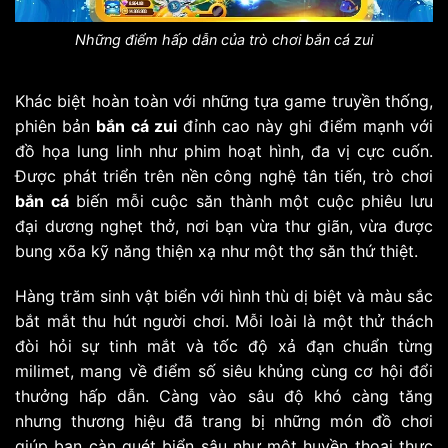
Những điểm hấp dẫn của trò chơi bắn cá zui
Khác biệt hoàn toàn với những tựa game truyền thống,
phiên bản
bắn cá zui
đỉnh cao này ghi điểm mạnh với
đồ họa lung linh như phim hoạt hình, đa vị cực cuốn.
Được phát triển trên nền công nghệ tân tiến, trò chơi
bắn cá
biến mỗi cuộc săn thành một cuộc phiêu lưu
đại dương nghẹt thở, nơi bạn vừa thư giãn, vừa được
bung xõa kỹ năng thiện xạ như một thợ săn thứ thiệt.
Hàng trăm sinh vật biển với hình thù dị biệt và màu sắc
bắt mắt thu hút người chơi. Mỗi loài là một thử thách
đòi hỏi sự tinh mắt và tốc độ xả đạn chuẩn từng
milimet, mang về điểm số siêu khủng cùng cơ hội đổi
thưởng hấp dẫn. Càng vào sâu độ khó càng tăng
nhưng thương hiệu đã trang bị những món đồ chơi
giúp bạn càn quét biển sâu như một huyền thoại thực