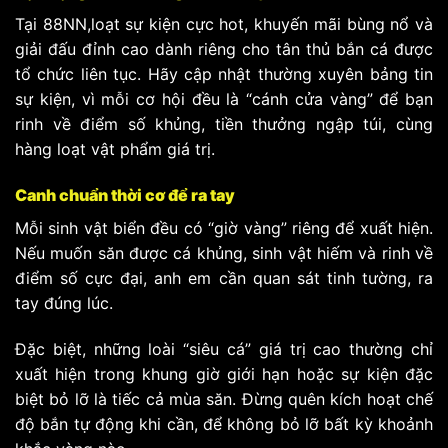
Tại 88NN,loạt sự kiện cực hot, khuyến mãi bùng nổ và
giải đấu đỉnh cao dành riêng cho tân thủ bắn cá được
tổ chức liên tục. Hãy cập nhật thường xuyên bảng tin
sự kiện, vì mỗi cơ hội đều là “cánh cửa vàng” để bạn
rinh về điểm số khủng, tiền thưởng ngập túi, cùng
hàng loạt vật phẩm giá trị.
Canh chuẩn thời cơ để ra tay
Mỗi sinh vật biển đều có “giờ vàng” riêng để xuất hiện.
Nếu muốn săn được cá khủng, sinh vật hiếm và rinh về
điểm số cực đại, anh em cần quan sát tinh tường, ra
tay đúng lúc.
Đặc biệt, những loài “siêu cá” giá trị cao thường chỉ
xuất hiện trong khung giờ giới hạn hoặc sự kiện đặc
biệt bỏ lỡ là tiếc cả mùa săn. Đừng quên kích hoạt chế
độ bắn tự động khi cần, để không bỏ lỡ bất kỳ khoảnh